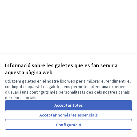
Informació sobre les galetes que es fan servir a
aquesta pàgina web
Utilitzem galetes en el nostre lloc web per a millorar el rendiment i el
Termes i condicions d'ús
contingut d'aquest. Les galetes ens permeten oferir una experiència
Configuració de les galetes
d'usuari i uns continguts més personalitzats des dels nostres canals
Ajuntament de Malgrat de Mar a X
de xarxes socials.
(Enllaç extern)
Acceptar totes
Acceptar només les essencials
Amb llicènc
(Enllaç exte
Configuració
(Enllaç extern)
Web creada amb
programari lliure
.
(Enllaç extern)