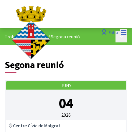
Menú
Entra
Menú p
Trobades presencials
/
Segona reunió
Segona reunió
JUNY
04
2026
Centre Cívic de Malgrat