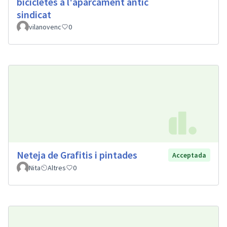
bicicletes a l'aparcament antic
sindicat
vilanovenc
0
Neteja de Grafitis i pintades
Acceptada
Nita
Altres
0