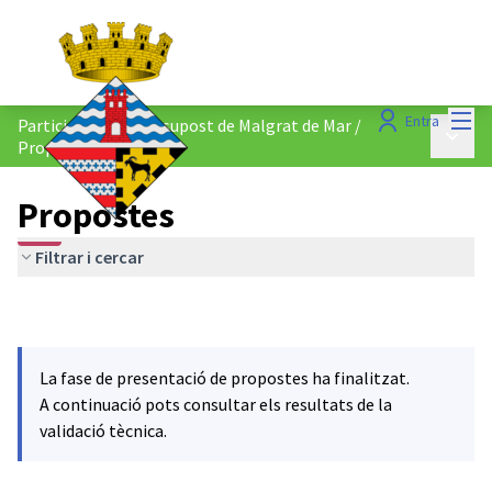
Menú
Entra
Participació al Pressupost de Malgrat de Mar
/
Menú p
Propostes
Propostes
Filtrar i cercar
La fase de presentació de propostes ha finalitzat.
A continuació pots consultar els resultats de la
validació tècnica.