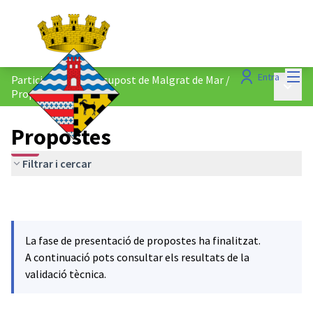
Menú
Entra
Participació al Pressupost de Malgrat de Mar
/
Menú p
Propostes
Propostes
Filtrar i cercar
La fase de presentació de propostes ha finalitzat.
A continuació pots consultar els resultats de la
validació tècnica.