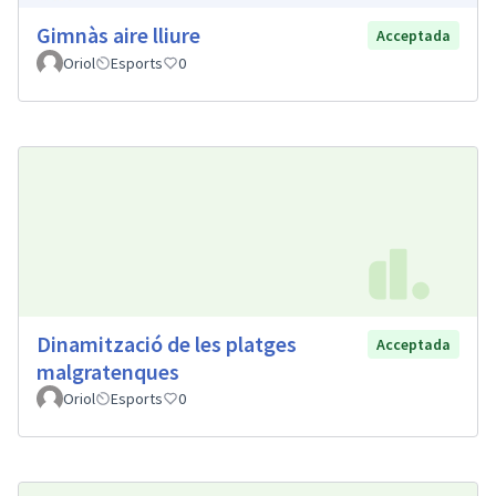
Gimnàs aire lliure
Acceptada
Oriol
Esports
0
Dinamització de les platges
Acceptada
malgratenques
Oriol
Esports
0