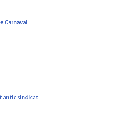
de Carnaval
tes a l'aparcament antic sindicat