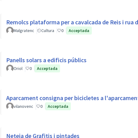
Remolcs plataforma per a cavalcada de Reis i rua 
Malgratenc
Cultura
0
Acceptada
Panells solars a edificis públics
Oriol
0
Acceptada
Aparcament consigna per bicicle
vilanovenc
0
Acceptada
Neteja de Grafitis i pintades