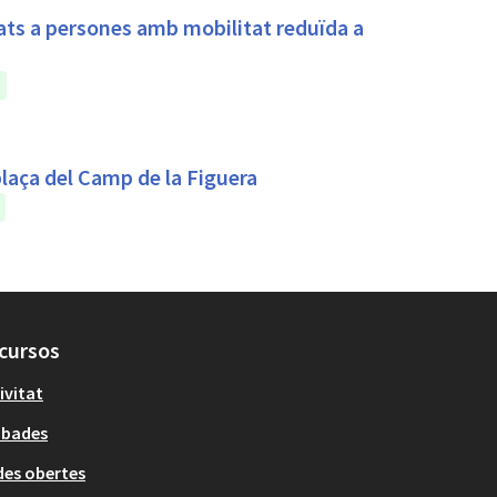
inats a persones amb mobilitat reduïda a
 plaça del Camp de la Figuera
cursos
ivitat
obades
es obertes