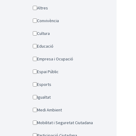
Altres
Convivència
Cultura
Educació
Empresa i Ocupació
Espai Públic
Esports
Igualtat
Medi Ambient
Mobilitat i Seguretat Ciutadana
Participació Ciutadana