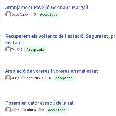
Arranjament Pavelló Germans Margall
Jose Capo
0
Acceptada
Recuperem els voltants de l'estació. Seguretat, p
visitants
Tx
0
Acceptada
Ampiació de voreres i voreres en mal estat
Munt
Espai Públic
0
Acceptada
Posem en valor el molí de la sal
Núria
Cultura
0
Acceptada