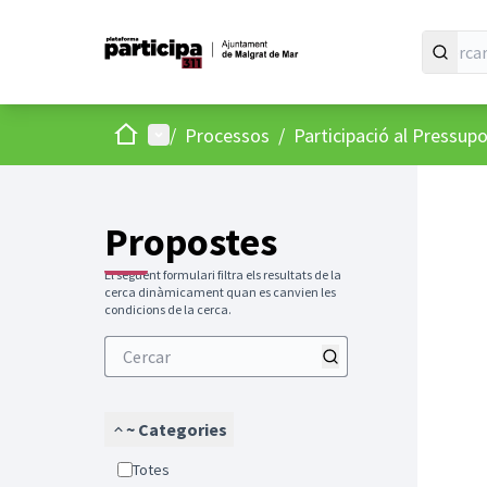
Inici
Menú principal
/
Processos
/
Participació al Pressup
Propostes
El següent formulari filtra els resultats de la
cerca dinàmicament quan es canvien les
condicions de la cerca.
~ Categories
Totes