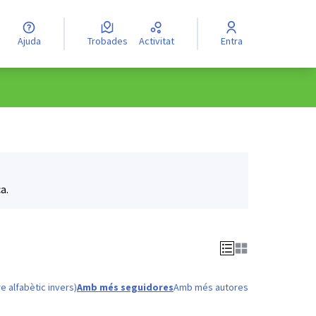
Ajuda
Trobades
Activitat
Entra
a.
e alfabètic invers)
Amb més seguidores
Amb més autores