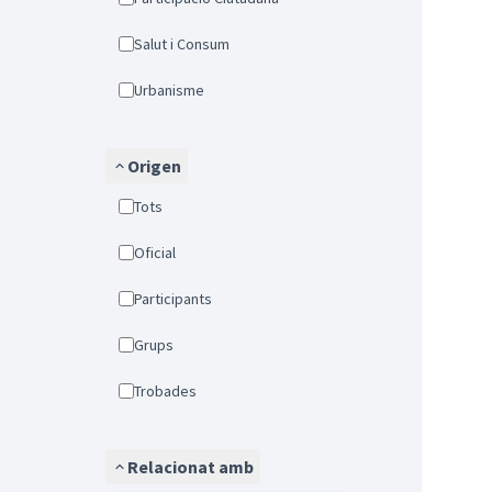
Salut i Consum
Urbanisme
Origen
Tots
Oficial
Participants
Grups
Trobades
Relacionat amb