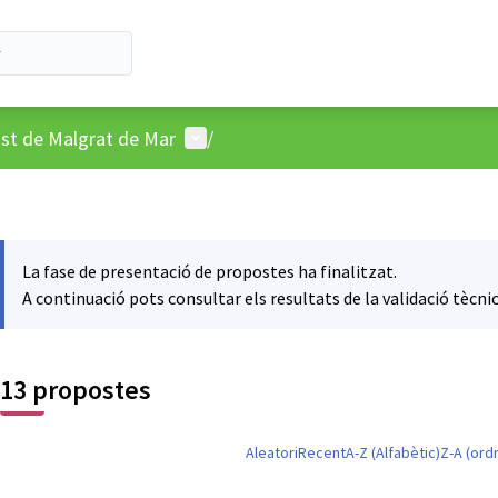
Menú d'usuari
ost de Malgrat de Mar
/
La fase de presentació de propostes ha finalitzat.
A continuació pots consultar els resultats de la validació tècnic
13 propostes
Aleatori
Recent
A-Z (Alfabètic)
Z-A (ordr