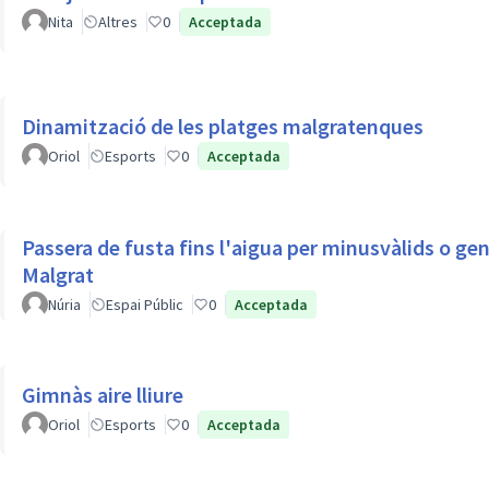
Nita
Altres
0
Acceptada
Dinamització de les platges malgratenques
Oriol
Esports
0
Acceptada
Passera de fusta fins l'aigua per minusvàlids o gen
Malgrat
Núria
Espai Públic
0
Acceptada
Gimnàs aire lliure
Oriol
Esports
0
Acceptada