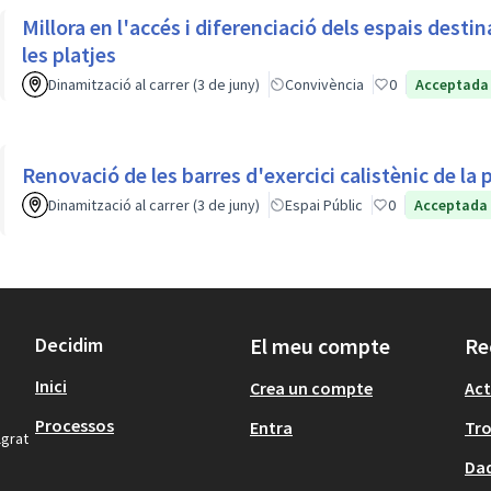
Millora en l'accés i diferenciació dels espais dest
les platjes
Dinamització al carrer (3 de juny)
Convivència
0
Acceptada
Renovació de les barres d'exercici calistènic de la
Dinamització al carrer (3 de juny)
Espai Públic
0
Acceptada
Decidim
El meu compte
Re
Inici
Crea un compte
Act
Processos
Entra
Tr
lgrat
Dad