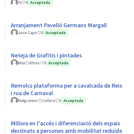
Tx
0
Acceptada
Arranjament Pavelló Germans Margall
Jose Capo
0
Acceptada
Neteja de Grafitis i pintades
Nita
Altres
0
Acceptada
Remolcs plataforma per a cavalcada de Reis
i rua de Carnaval
Malgratenc
Cultura
0
Acceptada
Millora en l'accés i diferenciació dels espais
destinats a persones amb mobilitat reduïda