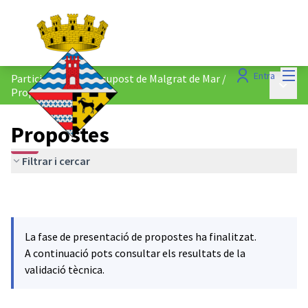
Menú
Entra
Participació al Pressupost de Malgrat de Mar
/
Menú p
Propostes
Propostes
Filtrar i cercar
La fase de presentació de propostes ha finalitzat.
A continuació pots consultar els resultats de la
validació tècnica.