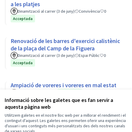
a les platjes
Dinamització al carrer (3 de juny)
Convivència
0
Acceptada
Renovació de les barres d'exercici calistènic
de la plaça del Camp de la Figuera
Dinamització al carrer (3 de juny)
Espai Públic
0
Acceptada
Ampiació de voreres i voreres en mal estat
Munt
Espai Públic
0
Acceptada
Informació sobre les galetes que es fan servir a
aquesta pàgina web
Utilitzem galetes en el nostre lloc web per a millorar el rendiment i el
Termes i condicions d'ús
contingut d'aquest. Les galetes ens permeten oferir una experiència
Configuració de les galetes
d'usuari i uns continguts més personalitzats des dels nostres canals
Ajuntament de Malgrat de Mar a X
de xarxes socials.