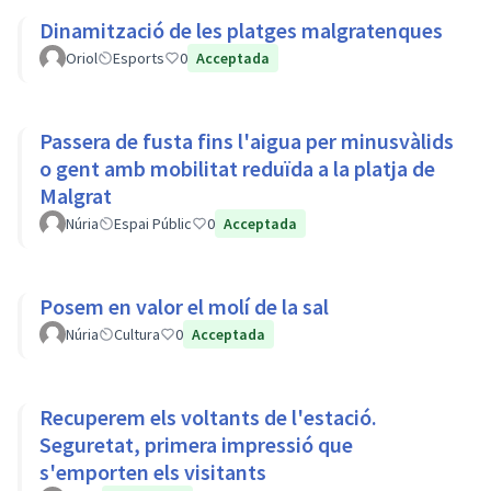
Dinamització de les platges malgratenques
Oriol
Esports
0
Acceptada
Passera de fusta fins l'aigua per minusvàlids
o gent amb mobilitat reduïda a la platja de
Malgrat
Núria
Espai Públic
0
Acceptada
Posem en valor el molí de la sal
Núria
Cultura
0
Acceptada
Recuperem els voltants de l'estació.
Seguretat, primera impressió que
s'emporten els visitants