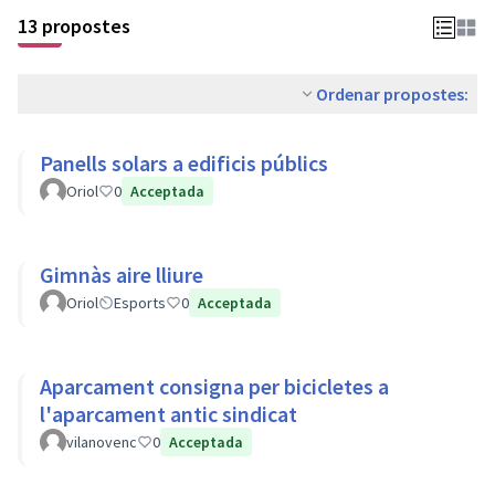
13 propostes
Ordenar propostes:
Panells solars a edificis públics
Oriol
0
Acceptada
Gimnàs aire lliure
Oriol
Esports
0
Acceptada
Aparcament consigna per bicicletes a
l'aparcament antic sindicat
vilanovenc
0
Acceptada